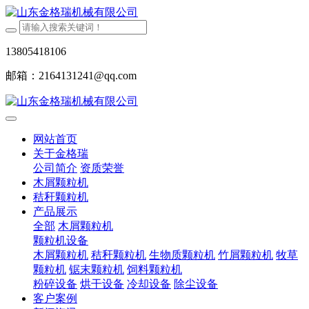
13805418106
邮箱：2164131241@qq.com
网站首页
关于金格瑞
公司简介
资质荣誉
木屑颗粒机
秸秆颗粒机
产品展示
全部
木屑颗粒机
颗粒机设备
木屑颗粒机
秸秆颗粒机
生物质颗粒机
竹屑颗粒机
牧草
颗粒机
锯末颗粒机
饲料颗粒机
粉碎设备
烘干设备
冷却设备
除尘设备
客户案例