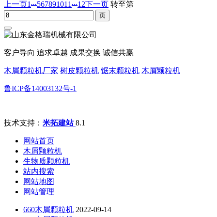
...
...
上一页
1
5
6
7
8
9
10
11
12
下一页
转至第
客户导向 追求卓越 成果交换 诚信共赢
木屑颗粒机厂家
树皮颗粒机
锯末颗粒机
木屑颗粒机
鲁ICP备14003132号-1
技术支持：
米拓建站
8.1
网站首页
木屑颗粒机
生物质颗粒机
站内搜索
网站地图
网站管理
660木屑颗粒机
2022-09-14