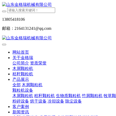
13805418106
邮箱：2164131241@qq.com
网站首页
关于金格瑞
公司简介
资质荣誉
木屑颗粒机
秸秆颗粒机
产品展示
全部
木屑颗粒机
颗粒机设备
木屑颗粒机
秸秆颗粒机
生物质颗粒机
竹屑颗粒机
牧草颗
粉碎设备
烘干设备
冷却设备
除尘设备
客户案例
新闻资讯