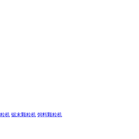
粒机
锯末颗粒机
饲料颗粒机