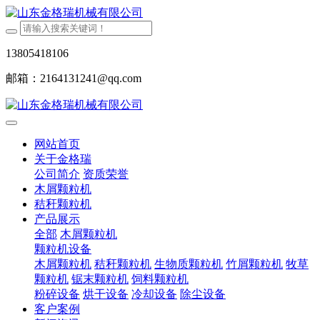
13805418106
邮箱：2164131241@qq.com
网站首页
关于金格瑞
公司简介
资质荣誉
木屑颗粒机
秸秆颗粒机
产品展示
全部
木屑颗粒机
颗粒机设备
木屑颗粒机
秸秆颗粒机
生物质颗粒机
竹屑颗粒机
牧草
颗粒机
锯末颗粒机
饲料颗粒机
粉碎设备
烘干设备
冷却设备
除尘设备
客户案例