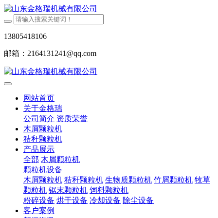
13805418106
邮箱：2164131241@qq.com
网站首页
关于金格瑞
公司简介
资质荣誉
木屑颗粒机
秸秆颗粒机
产品展示
全部
木屑颗粒机
颗粒机设备
木屑颗粒机
秸秆颗粒机
生物质颗粒机
竹屑颗粒机
牧草
颗粒机
锯末颗粒机
饲料颗粒机
粉碎设备
烘干设备
冷却设备
除尘设备
客户案例