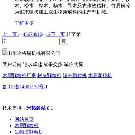
木、松木、桦木、杨木、果木及农作物秸杆、竹屑粉碎
为锯末糠状加工成生物质燃料的生产型机械。
了解更多
...
...
上一页
1
4
5
6
7
8
9
10
12
下一页
转至第
客户导向 追求卓越 成果交换 诚信共赢
木屑颗粒机厂家
树皮颗粒机
锯末颗粒机
木屑颗粒机
鲁ICP备14003132号-1
技术支持：
米拓建站
8.1
网站首页
木屑颗粒机
生物质颗粒机