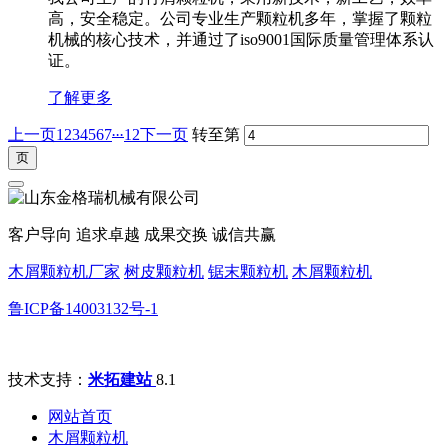
高，安全稳定。公司专业生产颗粒机多年，掌握了颗粒
机械的核心技术，并通过了iso9001国际质量管理体系认
证。
了解更多
...
上一页
1
2
3
4
5
6
7
12
下一页
转至第
客户导向 追求卓越 成果交换 诚信共赢
木屑颗粒机厂家
树皮颗粒机
锯末颗粒机
木屑颗粒机
鲁ICP备14003132号-1
技术支持：
米拓建站
8.1
网站首页
木屑颗粒机