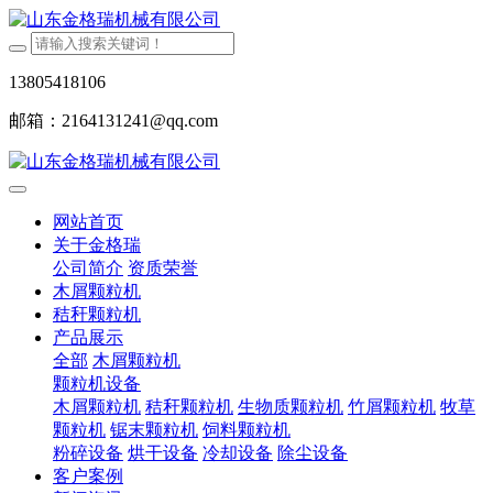
13805418106
邮箱：2164131241@qq.com
网站首页
关于金格瑞
公司简介
资质荣誉
木屑颗粒机
秸秆颗粒机
产品展示
全部
木屑颗粒机
颗粒机设备
木屑颗粒机
秸秆颗粒机
生物质颗粒机
竹屑颗粒机
牧草
颗粒机
锯末颗粒机
饲料颗粒机
粉碎设备
烘干设备
冷却设备
除尘设备
客户案例