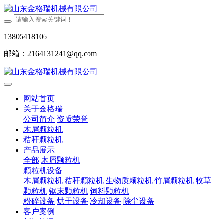
13805418106
邮箱：2164131241@qq.com
网站首页
关于金格瑞
公司简介
资质荣誉
木屑颗粒机
秸秆颗粒机
产品展示
全部
木屑颗粒机
颗粒机设备
木屑颗粒机
秸秆颗粒机
生物质颗粒机
竹屑颗粒机
牧草
颗粒机
锯末颗粒机
饲料颗粒机
粉碎设备
烘干设备
冷却设备
除尘设备
客户案例