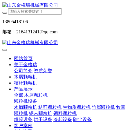
13805418106
邮箱：2164131241@qq.com
网站首页
关于金格瑞
公司简介
资质荣誉
木屑颗粒机
秸秆颗粒机
产品展示
全部
木屑颗粒机
颗粒机设备
木屑颗粒机
秸秆颗粒机
生物质颗粒机
竹屑颗粒机
牧草
颗粒机
锯末颗粒机
饲料颗粒机
粉碎设备
烘干设备
冷却设备
除尘设备
客户案例