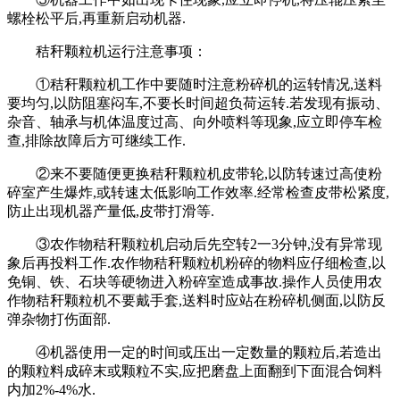
螺栓松平后,再重新启动机器.
秸秆颗粒机运行注意事项：
①秸秆颗粒机工作中要随时注意粉碎机的运转情况,送料
要均匀,以防阻塞闷车,不要长时间超负荷运转.若发现有振动、
杂音、轴承与机体温度过高、向外喷料等现象,应立即停车检
查,排除故障后方可继续工作.
②来不要随便更换秸秆颗粒机皮带轮,以防转速过高使粉
碎室产生爆炸,或转速太低影响工作效率.经常检查皮带松紧度,
防止出现机器产量低,皮带打滑等.
③农作物秸秆颗粒机启动后先空转2一3分钟,没有异常现
象后再投料工作.农作物秸秆颗粒机粉碎的物料应仔细检查,以
免铜、铁、石块等硬物进入粉碎室造成事故.操作人员使用农
作物秸秆颗粒机不要戴手套,送料时应站在粉碎机侧面,以防反
弹杂物打伤面部.
④机器使用一定的时间或压出一定数量的颗粒后,若造出
的颗粒料成碎末或颗粒不实,应把磨盘上面翻到下面混合饲料
内加2%-4%水.