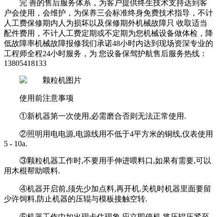
完 善的售后服务体系，为客户提供终生技术支持达到客
户会使用，会维护，为保养三会标准终身免费技术指导，不计
人工费保修期内人为损坏以及保修期外机械故障只 收取适当
配件费用，不计人工费定期或不定期为您机械设备做体检，降
低故障率机械故障报修我们承诺48小时内达到现场资深专业的
工程师全程24小时服务，为 您设备保驾护航售后服务热线：
13805418133
使用前注意事项
①新机器第一次使用,必需磨合否则无法正常使用.
②照明用电电源,电源线用不低于4平方米的铜线,仪表使用
5 - 10a.
③颗粒机器工作时,不要用手伸进喂料口,如果有需要,可以
用木棍帮助喂料.
④机器开启前,须先少加点料,再开机.关机时机器里面要留
少许饲料,防止机器的压辊与模板接触空转.
⑤机器工作中如出现卡住现象,应立即停机,将压辊压紧至