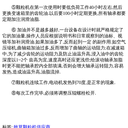
⑤颗粒机在第一次使用时要低负荷工作40小时左右,然后
更换变速箱里的齿轮油.以后要100小时定期更换,所有轴承都要
定期加注润滑油脂.
⑥ 加油并不是越多越好,一台设备在设计时就严格规定了
它的加油量,操作人员应根据说明书和日常观察到的油标、视
镜等加补润滑油.如果加油多了,反而起到一定 的副作用.如空气
压缩机,曲轴箱加油过多,反而增加了曲轴的运动阻力;在减速箱
中,为了减少齿轮的运动阻力及防止油温升高,浸入油中的齿轮
深度以1~2个 齿高为宜,速度高时还应更浅些;给滚动轴承加脂
时更不能把轴承腔内全部填满,否则会增大轴承运转阻力,容易
发热,造成油温升高,油脂流掉.
⑦颗粒机连续工作,电动机发热到70度,是正常的现象.
⑧每次工作完毕,必须将调整压辊螺栓松开.
标签:
牧草颗粒机供应商