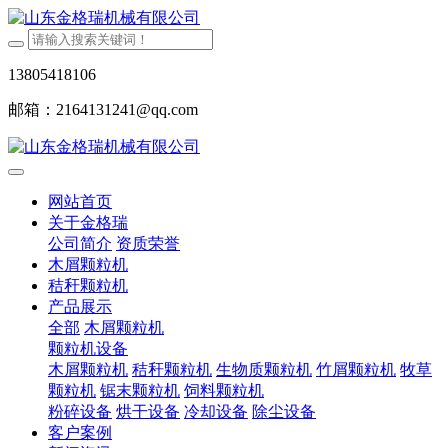
13805418106
邮箱：2164131241@qq.com
网站首页
关于金格瑞
公司简介
资质荣誉
木屑颗粒机
秸秆颗粒机
产品展示
全部
木屑颗粒机
颗粒机设备
木屑颗粒机
秸秆颗粒机
生物质颗粒机
竹屑颗粒机
牧草
颗粒机
锯末颗粒机
饲料颗粒机
粉碎设备
烘干设备
冷却设备
除尘设备
客户案例