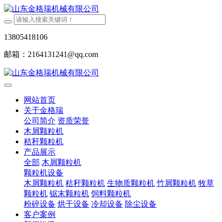
13805418106
邮箱：2164131241@qq.com
网站首页
关于金格瑞
公司简介
资质荣誉
木屑颗粒机
秸秆颗粒机
产品展示
全部
木屑颗粒机
颗粒机设备
木屑颗粒机
秸秆颗粒机
生物质颗粒机
竹屑颗粒机
牧草
颗粒机
锯末颗粒机
饲料颗粒机
粉碎设备
烘干设备
冷却设备
除尘设备
客户案例