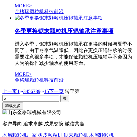
MORE>
金格瑞颗粒机科技前沿
冬季更换锯末颗粒机压辊轴承注意事项
进入冬季，锯末颗粒机压辊轴承在更换的时候与夏季不
同了，由于冬季气温降低，因此在更换压辊轴承的时候
需要注意很多事项，才能保证颗粒机压辊轴承不会因为
人为的操作减少轴承的使用寿命。
MORE>
金格瑞颗粒机科技前沿
...
...
上一页
1
3
4
5
6
7
8
9
15
下一页
转至第
加载更多
客户导向 追求卓越 成果交换 诚信共赢
木屑颗粒机厂家
树皮颗粒机
锯末颗粒机
木屑颗粒机