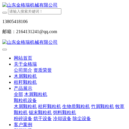
13805418106
邮箱：2164131241@qq.com
网站首页
关于金格瑞
公司简介
资质荣誉
木屑颗粒机
秸秆颗粒机
产品展示
全部
木屑颗粒机
颗粒机设备
木屑颗粒机
秸秆颗粒机
生物质颗粒机
竹屑颗粒机
牧草
颗粒机
锯末颗粒机
饲料颗粒机
粉碎设备
烘干设备
冷却设备
除尘设备
客户案例