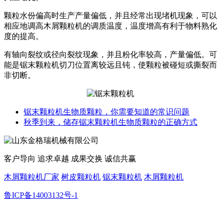
颗粒水份偏高时生产产量偏低，并且经常出现堵机现象，可以
相应地调高木屑颗粒机的调质温度，温度增高有利于物料熟化
度的提高。
有轴向裂纹或径向裂纹现象，并且粉化率较高，产量偏低。可
能是锯末颗粒机切刀位置离较远且钝，使颗粒被碰短或撕裂而
非切断。
锯末颗粒机生物质颗粒，你需要知道的常识问题
秋季到来，储存锯末颗粒机生物质颗粒的正确方式
客户导向 追求卓越 成果交换 诚信共赢
木屑颗粒机厂家
树皮颗粒机
锯末颗粒机
木屑颗粒机
鲁ICP备14003132号-1