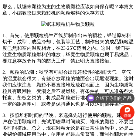
那么，以锯末颗粒为主的生物质颗粒应该如何保存呢？本篇文
章，小编教您锯末颗粒机的颗粒燃料的保存方法。
1、首先，使用颗粒机生产线所制作出来的颗粒，经过原材料
烘干，成型，成品冷却，包装等工艺，制作出来的成品颗粒温
度已然和室内温度相近，在23-25℃范围之内。这时，我们要
注意生物质颗粒燃料的堆放，毕竟生物质颗粒也属于易燃品，
要注意存放仓库内的防火工作，禁止明火直接接触。
2、颗粒的防潮：秋季有可能会出现连续性的阴雨天气，空气
的湿度就会很大，有些存放颗粒的地面会出现返潮现象。这时
我们应该注意，颗粒不要直接堆垛放在地面上，因为生物质颗
粒具有吸潮性，变潮之后不易燃烧。有条件的，可以准备些木
托盘、垫板之类的，将成品颗粒进行堆积，让颗粒与地面离开
介绍下你们的产品
一定的距离即可。或者是保持通风也是可以达到储存条件。
3、按照堆积时间的早晚，来选择先进行使用的颗粒。建议用
户在使用颗粒时，先试用较早时间购买、堆积的颗粒，不要过
多时间挤压。总之，现在颗粒无论是在日常生活当中，还是工
业锅炉领域应用当中，使用的都是非常普遍，而制作颗粒的生