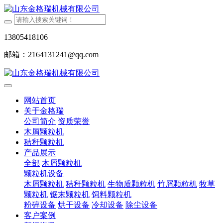
13805418106
邮箱：2164131241@qq.com
网站首页
关于金格瑞
公司简介
资质荣誉
木屑颗粒机
秸秆颗粒机
产品展示
全部
木屑颗粒机
颗粒机设备
木屑颗粒机
秸秆颗粒机
生物质颗粒机
竹屑颗粒机
牧草
颗粒机
锯末颗粒机
饲料颗粒机
粉碎设备
烘干设备
冷却设备
除尘设备
客户案例