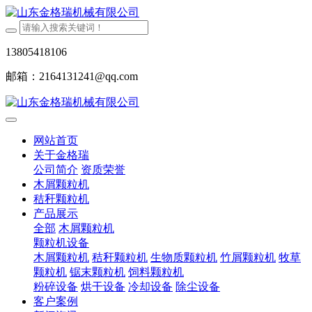
13805418106
邮箱：2164131241@qq.com
网站首页
关于金格瑞
公司简介
资质荣誉
木屑颗粒机
秸秆颗粒机
产品展示
全部
木屑颗粒机
颗粒机设备
木屑颗粒机
秸秆颗粒机
生物质颗粒机
竹屑颗粒机
牧草
颗粒机
锯末颗粒机
饲料颗粒机
粉碎设备
烘干设备
冷却设备
除尘设备
客户案例