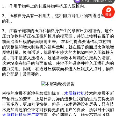
1、 作用于物料上的轧辊将物料挤压入压模内。
2、 压模自身具有一种阻力，这种阻力能阻止物料通过压模上
的孔。
3、 由辊子施加的压力和物料身产生的摩擦压力相结合。这个
压力使物料挤压在压棍和模具的楔形区，并防止物料在辊子的
前面沿着压模的表面喷射出来。 在我们提高变速传动或控制
的调整值和增大制粒机的进料量时，就在辊子前面成比例地增
厚物料量。换句话说，就是要有较大的力把物料推入压辊挟入
点，而不是落入压模内。这通常导致木屑颗粒机磨具的堵塞。
这种堵塞在辊子的前面形成，使辊子的碾磨并推入压模孔内的
能力受阻。因此，在通过压模表面和进入压辊挟入点时，物料
的分配是非常重要的。
科技的发展不断地带给我们惊喜，
木屑颗粒机
技术的发展不断
带领行业的变革，正是日新月异的进步让我们的生活变得更加
丰富多彩，更加方便快捷。但是，技术远远没有尽头，只有技
术更加高超的企业才能获得更多的用户的喜爱，所以对于我们
木屑颗粒机生产厂家
而言，危机四面八方，绝对不可掉以轻