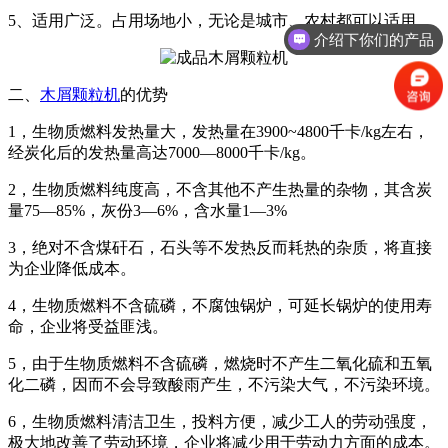
5、适用广泛。占用场地小，无论是城市、农村都可以适用。
介绍下你们的产品
二、
木屑颗粒机
的优势
1，生物质燃料发热量大，发热量在3900~4800千卡/kg左右，
经炭化后的发热量高达7000—8000千卡/kg。
2，生物质燃料纯度高，不含其他不产生热量的杂物，其含炭
量75—85%，灰份3—6%，含水量1—3%
3，绝对不含煤矸石，石头等不发热反而耗热的杂质，将直接
为企业降低成本。
4，生物质燃料不含硫磷，不腐蚀锅炉，可延长锅炉的使用寿
命，企业将受益匪浅。
5，由于生物质燃料不含硫磷，燃烧时不产生二氧化硫和五氧
化二磷，因而不会导致酸雨产生，不污染大气，不污染环境。
6，生物质燃料清洁卫生，投料方便，减少工人的劳动强度，
极大地改善了劳动环境，企业将减少用于劳动力方面的成本。