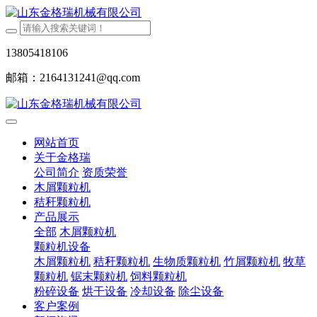
13805418106
邮箱：2164131241@qq.com
网站首页
关于金格瑞
公司简介
资质荣誉
木屑颗粒机
秸秆颗粒机
产品展示
全部
木屑颗粒机
颗粒机设备
木屑颗粒机
秸秆颗粒机
生物质颗粒机
竹屑颗粒机
牧草
颗粒机
锯末颗粒机
饲料颗粒机
粉碎设备
烘干设备
冷却设备
除尘设备
客户案例