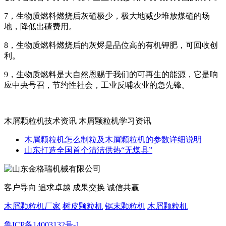
7，生物质燃料燃烧后灰碴极少，极大地减少堆放煤碴的场
地，降低出碴费用。
8，生物质燃料燃烧后的灰烬是品位高的有机钾肥，可回收创
利。
9，生物质燃料是大自然恩赐于我们的可再生的能源，它是响
应中央号召，节约性社会，工业反哺农业的急先锋。
木屑颗粒机技术资讯 木屑颗粒机学习资讯
木屑颗粒机怎么制粒及木屑颗粒机的参数详细说明
山东打造全国首个清洁供热“无煤县”
客户导向 追求卓越 成果交换 诚信共赢
木屑颗粒机厂家
树皮颗粒机
锯末颗粒机
木屑颗粒机
鲁ICP备14003132号-1