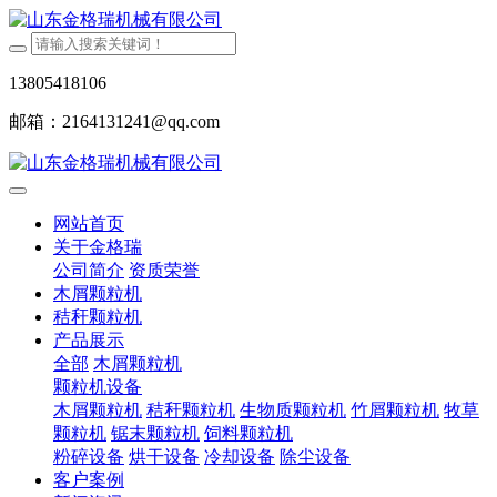
13805418106
邮箱：2164131241@qq.com
网站首页
关于金格瑞
公司简介
资质荣誉
木屑颗粒机
秸秆颗粒机
产品展示
全部
木屑颗粒机
颗粒机设备
木屑颗粒机
秸秆颗粒机
生物质颗粒机
竹屑颗粒机
牧草
颗粒机
锯末颗粒机
饲料颗粒机
粉碎设备
烘干设备
冷却设备
除尘设备
客户案例