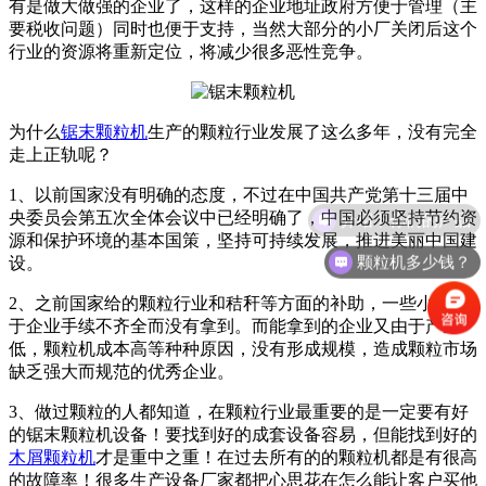
有是做大做强的企业了，这样的企业地址政府方便于管理（主
要税收问题）同时也便于支持，当然大部分的小厂关闭后这个
行业的资源将重新定位，将减少很多恶性竞争。
为什么
锯末颗粒机
生产的颗粒行业发展了这么多年，没有完全
走上正轨呢？
1、以前国家没有明确的态度，不过在中国共产党第十三届中
介绍下你们的产品
央委员会第五次全体会议中已经明确了，中国必须坚持节约资
源和保护环境的基本国策，坚持可持续发展，推进美丽中国建
颗粒机多少钱？
设。
2、之前国家给的颗粒行业和秸秆等方面的补助，一些小厂由
于企业手续不齐全而没有拿到。而能拿到的企业又由于产量
低，颗粒机成本高等种种原因，没有形成规模，造成颗粒市场
缺乏强大而规范的优秀企业。
3、做过颗粒的人都知道，在颗粒行业最重要的是一定要有好
的锯末颗粒机设备！要找到好的成套设备容易，但能找到好的
木屑颗粒机
才是重中之重！在过去所有的的颗粒机都是有很高
的故障率！很多生产设备厂家都把心思花在怎么能让客户买他