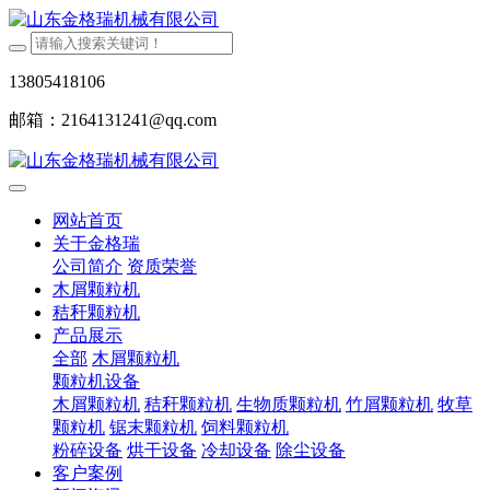
13805418106
邮箱：2164131241@qq.com
网站首页
关于金格瑞
公司简介
资质荣誉
木屑颗粒机
秸秆颗粒机
产品展示
全部
木屑颗粒机
颗粒机设备
木屑颗粒机
秸秆颗粒机
生物质颗粒机
竹屑颗粒机
牧草
颗粒机
锯末颗粒机
饲料颗粒机
粉碎设备
烘干设备
冷却设备
除尘设备
客户案例