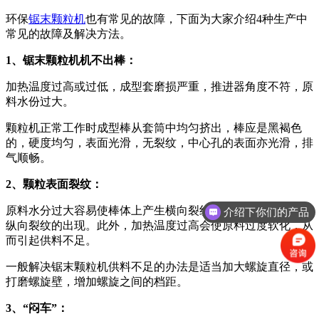
环保
锯末颗粒机
也有常见的故障，下面为大家介绍4种生产中
常见的故障及解决方法。
1、锯末颗粒机机不出棒：
加热温度过高或过低，成型套磨损严重，推进器角度不符，原
料水份过大。
颗粒机正常工作时成型棒从套筒中均匀挤出，棒应是黑褐色
的，硬度均匀，表面光滑，无裂纹，中心孔的表面亦光滑，排
气顺畅。
2、颗粒表面裂纹：
原料水分过大容易使棒体上产生横向裂纹，水分过小则多导致
介绍下你们的产品
纵向裂纹的出现。此外，加热温度过高会使原料过度软化，从
而引起供料不足。
一般解决锯末颗粒机供料不足的办法是适当加大螺旋直径，或
打磨螺旋壁，增加螺旋之间的档距。
3、“闷车”：