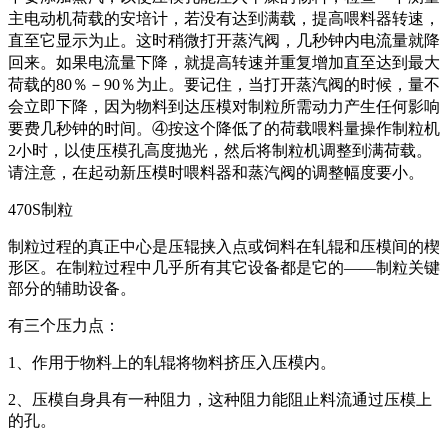
主电动机荷载的安培计，若没有达到满载，提高喂料器转速，
直至它显示为止。这时稍微打开蒸汽阀，几秒钟内电流量就降
回来。如果电流量下降，就提高转速并重复增加直至达到最大
荷载的80％－90％为止。要记住，当打开蒸汽阀的时候，量不
会立即下降，因为物料到达压模对制粒所需动力产生任何影响
要费几秒钟的时间。④
按这个降低了的荷载喂料量操作制粒机
2小时，以使压模孔高度抛光，然后将制粒机调整到满荷载。
请注意，在起动新压模时喂料器和蒸汽阀的调整幅度要小。
470S制粒
制粒过程的真正中心是压辊挟入点或饲料在轧辊和压模间的楔
形区。在制粒过程中几乎所有其它设备都是它的――制粒关键
部分的辅助设备。
有三个压力点：
1、作用于物料上的轧辊将物料挤压入压模内。
2、压模自身具有一种阻力，这种阻力能阻止料流通过压模上
的孔。