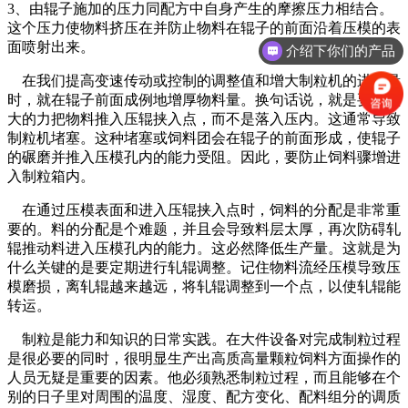
3、由辊子施加的压力同配方中自身产生的摩擦压力相结合。
这个压力使物料挤压在并防止物料在辊子的前面沿着压模的表
面喷射出来。
介绍下你们的产品
在我们提高变速传动或控制的调整值和增大制粒机的进料量
时，就在辊子前面成例地增厚物料量。换句话说，就是要有较
大的力把物料推入压辊挟入点，而不是落入压内。这通常导致
制粒机堵塞。这种堵塞或饲料团会在辊子的前面形成，使辊子
的碾磨并推入压模孔内的能力受阻。因此，要防止饲料骤增进
入制粒箱内。
在通过压模表面和进入压辊挟入点时，饲料的分配是非常重
要的。料的分配是个难题，并且会导致料层太厚，再次防碍轧
辊推动料进入压模孔内的能力。这必然降低生产量。这就是为
什么关键的是要定期进行轧辊调整。记住物料流经压模导致压
模磨损，离轧辊越来越远，将轧辊调整到一个点，以使轧辊能
转运。
制粒是能力和知识的日常实践。在大件设备对完成制粒过程
是很必要的同时，很明显生产出高质高量颗粒饲料方面操作的
人员无疑是重要的因素。他必须熟悉制粒过程，而且能够在个
别的日子里对周围的温度、湿度、配方变化、配料组分的调质