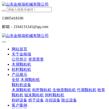
13805418106
邮箱：2164131241@qq.com
网站首页
关于金格瑞
公司简介
资质荣誉
木屑颗粒机
秸秆颗粒机
产品展示
全部
木屑颗粒机
颗粒机设备
木屑颗粒机
秸秆颗粒机
生物质颗粒机
竹屑颗粒机
牧草
颗粒机
锯末颗粒机
饲料颗粒机
粉碎设备
烘干设备
冷却设备
除尘设备
客户案例