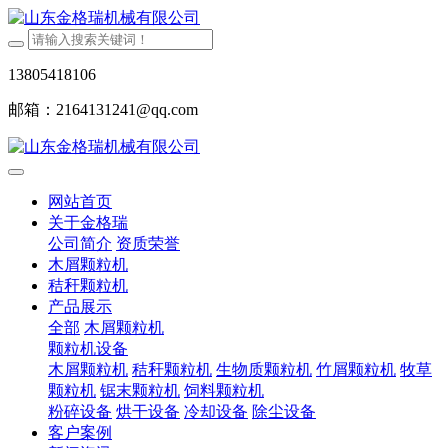
13805418106
邮箱：2164131241@qq.com
网站首页
关于金格瑞
公司简介
资质荣誉
木屑颗粒机
秸秆颗粒机
产品展示
全部
木屑颗粒机
颗粒机设备
木屑颗粒机
秸秆颗粒机
生物质颗粒机
竹屑颗粒机
牧草
颗粒机
锯末颗粒机
饲料颗粒机
粉碎设备
烘干设备
冷却设备
除尘设备
客户案例