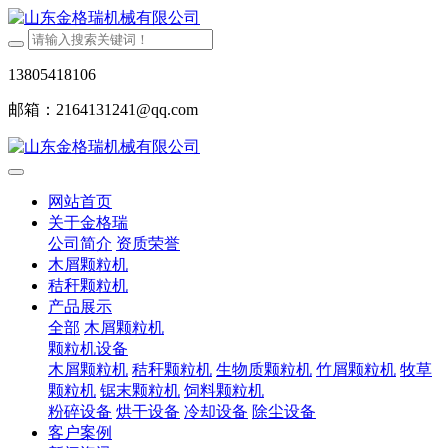
13805418106
邮箱：2164131241@qq.com
网站首页
关于金格瑞
公司简介
资质荣誉
木屑颗粒机
秸秆颗粒机
产品展示
全部
木屑颗粒机
颗粒机设备
木屑颗粒机
秸秆颗粒机
生物质颗粒机
竹屑颗粒机
牧草
颗粒机
锯末颗粒机
饲料颗粒机
粉碎设备
烘干设备
冷却设备
除尘设备
客户案例