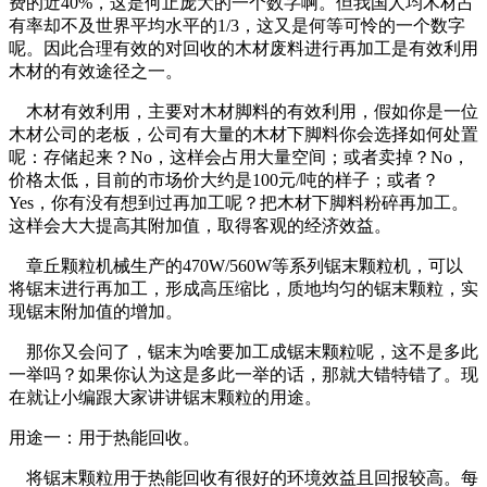
费的近40%，这是何止庞大的一个数字啊。但我国人均木材占
有率却不及世界平均水平的1/3，这又是何等可怜的一个数字
呢。因此合理有效的对回收的木材废料进行再加工是有效利用
木材的有效途径之一。
木材有效利用，主要对木材脚料的有效利用，假如你是一位
木材公司的老板，公司有大量的木材下脚料你会选择如何处置
呢：存储起来？No，这样会占用大量空间；或者卖掉？No，
价格太低，目前的市场价大约是100元/吨的样子；或者？
Yes，你有没有想到过再加工呢？把木材下脚料粉碎再加工。
这样会大大提高其附加值，取得客观的经济效益。
章丘颗粒机械生产的470W/560W等系列锯末颗粒机，可以
将锯末进行再加工，形成高压缩比，质地均匀的锯末颗粒，实
现锯末附加值的增加。
那你又会问了，锯末为啥要加工成锯末颗粒呢，这不是多此
一举吗？如果你认为这是多此一举的话，那就大错特错了。现
在就让小编跟大家讲讲锯末颗粒的用途。
用途一：用于热能回收。
将锯末颗粒用于热能回收有很好的环境效益且回报较高。每