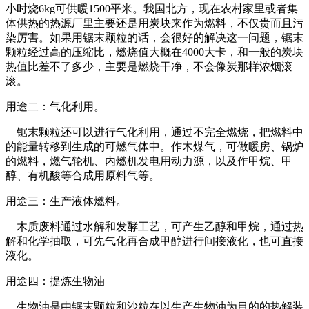
小时烧6kg可供暖1500平米。我国北方，现在农村家里或者集
体供热的热源厂里主要还是用炭块来作为燃料，不仅贵而且污
染厉害。如果用锯末颗粒的话，会很好的解决这一问题，锯末
颗粒经过高的压缩比，燃烧值大概在4000大卡，和一般的炭块
热值比差不了多少，主要是燃烧干净，不会像炭那样浓烟滚
滚。
用途二：气化利用。
锯末颗粒还可以进行气化利用，通过不完全燃烧，把燃料中
的能量转移到生成的可燃气体中。作木煤气，可做暖房、锅炉
的燃料，燃气轮机、内燃机发电用动力源，以及作甲烷、甲
醇、有机酸等合成用原料气等。
用途三：生产液体燃料。
木质废料通过水解和发酵工艺，可产生乙醇和甲烷，通过热
解和化学抽取，可先气化再合成甲醇进行间接液化，也可直接
液化。
用途四：提炼生物油
生物油是由锯末颗粒和沙粒在以生产生物油为目的的热解装