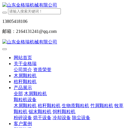
13805418106
邮箱：2164131241@qq.com
网站首页
关于金格瑞
公司简介
资质荣誉
木屑颗粒机
秸秆颗粒机
产品展示
全部
木屑颗粒机
颗粒机设备
木屑颗粒机
秸秆颗粒机
生物质颗粒机
竹屑颗粒机
牧草
颗粒机
锯末颗粒机
饲料颗粒机
粉碎设备
烘干设备
冷却设备
除尘设备
客户案例