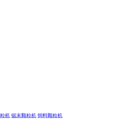
粒机
锯末颗粒机
饲料颗粒机