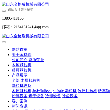
13805418106
邮箱：2164131241@qq.com
网站首页
关于金格瑞
公司简介
资质荣誉
木屑颗粒机
秸秆颗粒机
产品展示
全部
木屑颗粒机
颗粒机设备
木屑颗粒机
秸秆颗粒机
生物质颗粒机
竹屑颗粒机
牧草颗
粉碎设备
烘干设备
冷却设备
除尘设备
客户案例
新闻资讯