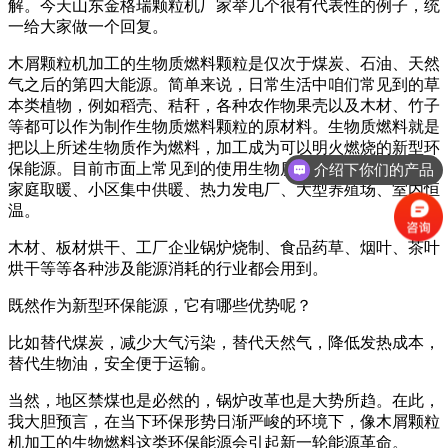
解。今天山东金格瑞颗粒机厂家举几个很有代表性的例子，统
一给大家做一个回复。
木屑颗粒机加工的生物质燃料颗粒是仅次于煤炭、石油、天然
气之后的第四大能源。简单来说，日常生活中咱们常见到的草
本类植物，例如稻壳、秸秆，各种农作物果壳以及木材、竹子
等都可以作为制作生物质燃料颗粒的原材料。生物质燃料就是
把以上所述生物质作为燃料，加工成为可以明火燃烧的新型环
保能源。目前市面上常见到的使用生物质燃料的能源企业包括
介绍下你们的产品
家庭取暖、小区集中供暖、热力发电厂、大型养殖场、室内恒
温。
木材、板材烘干、工厂企业锅炉烧制、食品药草、烟叶、茶叶
烘干等等各种涉及能源消耗的行业都会用到。
既然作为新型环保能源，它有哪些优势呢？
比如替代煤炭，减少大气污染，替代天然气，降低发热成本，
替代生物油，安全便于运输。
当然，地区禁煤也是必然的，锅炉改革也是大势所趋。在此，
我大胆预言，在当下环保形势日渐严峻的环境下，像木屑颗粒
机加工的生物燃料这类环保能源会引起新一轮能源革命。