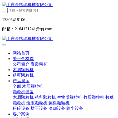
13805418106
邮箱：2164131241@qq.com
网站首页
关于金格瑞
公司简介
资质荣誉
木屑颗粒机
秸秆颗粒机
产品展示
全部
木屑颗粒机
颗粒机设备
木屑颗粒机
秸秆颗粒机
生物质颗粒机
竹屑颗粒机
牧草
颗粒机
锯末颗粒机
饲料颗粒机
粉碎设备
烘干设备
冷却设备
除尘设备
客户案例