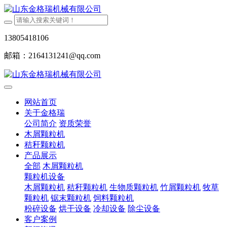
13805418106
邮箱：2164131241@qq.com
网站首页
关于金格瑞
公司简介
资质荣誉
木屑颗粒机
秸秆颗粒机
产品展示
全部
木屑颗粒机
颗粒机设备
木屑颗粒机
秸秆颗粒机
生物质颗粒机
竹屑颗粒机
牧草
颗粒机
锯末颗粒机
饲料颗粒机
粉碎设备
烘干设备
冷却设备
除尘设备
客户案例