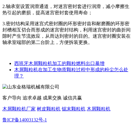
2.轴承室设置润滑通道，对迷宫密封套进行润滑，减小摩擦生
热引起的磨损，提高迷宫密封套使用寿命；
3.密封结构采用迷宫式密封圈的环形密封齿和耐磨圈的环形密
封槽相互切合而形成的迷宫密封结构，利用迷宫密封的曲折间
隙时产生节流效应，从而达到密封的目的。迷宫密封圈安装在
轴承室端部的第二台阶上，方便拆装更换。
西班牙木屑颗粒机加工的颗粒燃料出口暴增
木屑颗粒机在加工生物质颗粒过程中形成的粉尘怎么处
理？
客户导向 追求卓越 成果交换 诚信共赢
木屑颗粒机厂家
树皮颗粒机
锯末颗粒机
木屑颗粒机
鲁ICP备14003132号-1