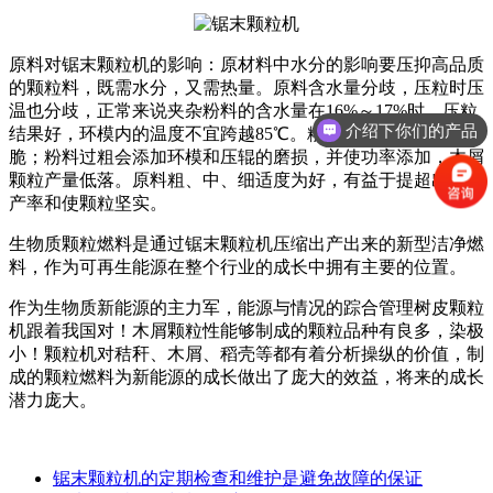
原料对锯末颗粒机的影响：原材料中水分的影响要压抑高品质
的颗粒料，既需水分，又需热量。原料含水量分歧，压粒时压
温也分歧，正常来说夹杂粉料的含水量在16%～17%时，压粒
介绍下你们的产品
结果好，环模内的温度不宜跨越85℃。粉料细致会使颗粒变
脆；粉料过粗会添加环模和压辊的磨损，并使功率添加，木屑
颗粒产量低落。原料粗、中、细适度为好，有益于提超出逾越
产率和使颗粒坚实。
生物质颗粒燃料是通过锯末颗粒机压缩出产出来的新型洁净燃
料，作为可再生能源在整个行业的成长中拥有主要的位置。
作为生物质新能源的主力军，能源与情况的踪合管理树皮颗粒
机跟着我国对！木屑颗粒性能够制成的颗粒品种有良多，染极
小！颗粒机对秸秆、木屑、稻壳等都有着分析操纵的价值，制
成的颗粒燃料为新能源的成长做出了庞大的效益，将来的成长
潜力庞大。
锯末颗粒机的定期检查和维护是避免故障的保证