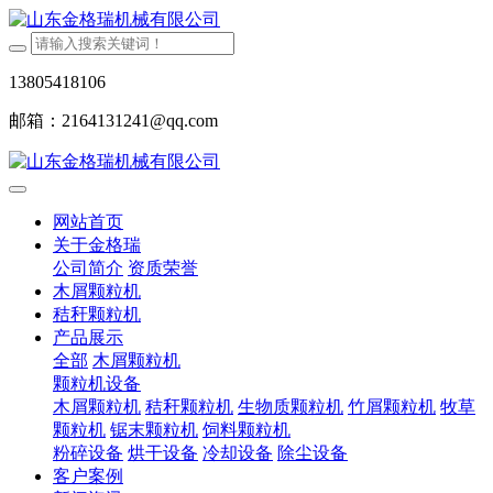
13805418106
邮箱：2164131241@qq.com
网站首页
关于金格瑞
公司简介
资质荣誉
木屑颗粒机
秸秆颗粒机
产品展示
全部
木屑颗粒机
颗粒机设备
木屑颗粒机
秸秆颗粒机
生物质颗粒机
竹屑颗粒机
牧草
颗粒机
锯末颗粒机
饲料颗粒机
粉碎设备
烘干设备
冷却设备
除尘设备
客户案例