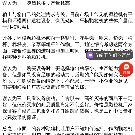
误以为一：滚筒越多，产量越高。
输出与您自己的处理需求有关。目前市场上常见的颗粒机有平
模和环模两种造粒设备。毫无疑问，平模颗粒机的整体产量低
于环模颗粒机。
此外，环模颗粒机还倾向于将秸秆、花生壳、锯末、稻壳、棉
秆、棉籽皮、杂草等粗纤维作物加工。通过综合考虑这两个方
面，结合你需要的进料量和加工时间，你基本上可以确定你选
介绍下你们的产品
择哪种类型的颗粒机。
误以为二：购买设备时，要选择输出功率小、生产能力大的设
备。但是如果没有足够的驱动力，后期的产能又如何实现呢?
所以，在购买设备的情况下，不能只听一些中小企业的意见，
而要到颗粒机厂家检查调试后再做选择。
误以为三：只看装备价格。自古以来，高价买来的商品不一定
好，但低价买来的商品质量肯定不怎么好。价格是颗粒机厂家
保证客户设备三包服务和备件跟踪的依据，也是工作中质量和
实际效果的保证。
总之，市面上的各种颗粒机让用户不知如何选择。作为颗粒机
厂家提醒广大用户朋友，谨慎选择适合自己的颗粒燃料加工---