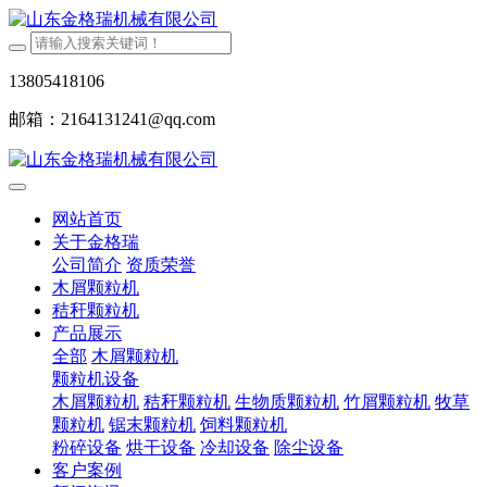
13805418106
邮箱：2164131241@qq.com
网站首页
关于金格瑞
公司简介
资质荣誉
木屑颗粒机
秸秆颗粒机
产品展示
全部
木屑颗粒机
颗粒机设备
木屑颗粒机
秸秆颗粒机
生物质颗粒机
竹屑颗粒机
牧草
颗粒机
锯末颗粒机
饲料颗粒机
粉碎设备
烘干设备
冷却设备
除尘设备
客户案例