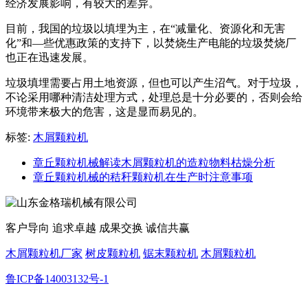
经济发展影响，有较大的差异。
目前，我国的垃圾以填埋为主，在“减量化、资源化和无害
化”和—些优惠政策的支持下，以焚烧生产电能的垃圾焚烧厂
也正在迅速发展。
垃圾填埋需要占用土地资源，但也可以产生沼气。对于垃圾，
不论采用哪种清洁处理方式，处理总是十分必要的，否则会给
环境带来极大的危害，这是显而易见的。
标签:
木屑颗粒机
章丘颗粒机械解读木屑颗粒机的造粒物料枯燥分析
章丘颗粒机械的秸秆颗粒机在生产时注意事项
客户导向 追求卓越 成果交换 诚信共赢
木屑颗粒机厂家
树皮颗粒机
锯末颗粒机
木屑颗粒机
鲁ICP备14003132号-1