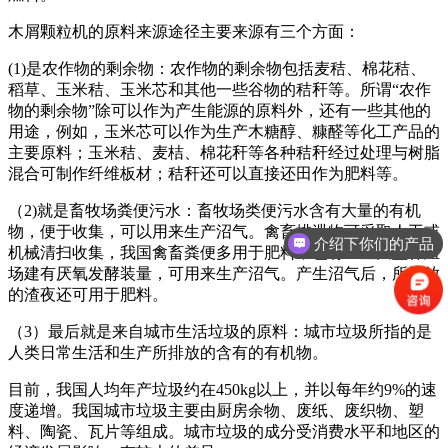
木屑颗粒机的原料来源途径主要来源有三个方面：
(1)是农作物的剩余物：农作物的剩余物包括麦秸、棉花秸、
稻草、玉米秸、玉米芯和其他一些谷物的秸秆等。所谓“农作
物的剩余物”除可以作为产生能源的原料外，还有一些其他的
用途，例如，玉米芯可以作为生产木糖醇、糠醛等化工产品的
主要原料；玉米秸、麦桔、棉花秆等各种秸秆经过处理与树脂
混合可制作纤维板材；秸秆还可以直接还田作为肥料等。
（2)就是畜牧场粪便污水：畜牧场类便污水含有大量的有机
物，便于收集，可以用来生产沼气。禽畜排泄物可采取人工或
介绍下你们的产品
机械清扫收集，我国禽畜粪便多用于肥料，也有一些大型养殖
场建有厌氧发酵装量，可用来生产沼气。产生沼气后，所排放
的渣夜还可用于肥料。
（3）最后就是来自城市生活垃圾的原料：城市垃圾所指的是
人类日常生活和生产所排放的含有的有机物。
目前，我国人均年产垃圾约在450kg以上，并以每年约9%的速
度递增。我国城市垃圾主要由厨房余物、废纸、废织物、塑
料、陶瓷、瓦片等组成。城市垃圾的成分受消费水平和地区的