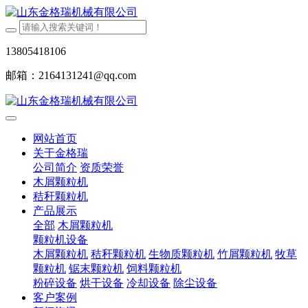
13805418106
邮箱：2164131241@qq.com
网站首页
关于金格瑞
公司简介
资质荣誉
木屑颗粒机
秸秆颗粒机
产品展示
全部
木屑颗粒机
颗粒机设备
木屑颗粒机
秸秆颗粒机
生物质颗粒机
竹屑颗粒机
牧草
颗粒机
锯末颗粒机
饲料颗粒机
粉碎设备
烘干设备
冷却设备
除尘设备
客户案例