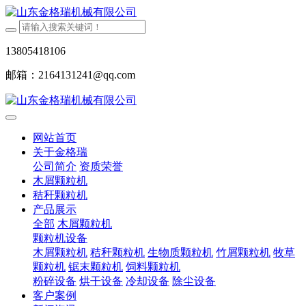
13805418106
邮箱：2164131241@qq.com
网站首页
关于金格瑞
公司简介
资质荣誉
木屑颗粒机
秸秆颗粒机
产品展示
全部
木屑颗粒机
颗粒机设备
木屑颗粒机
秸秆颗粒机
生物质颗粒机
竹屑颗粒机
牧草
颗粒机
锯末颗粒机
饲料颗粒机
粉碎设备
烘干设备
冷却设备
除尘设备
客户案例