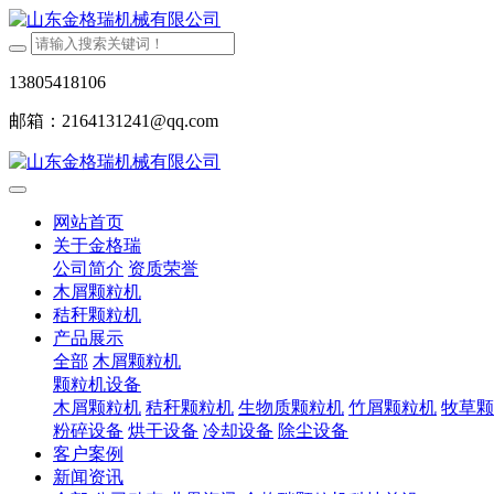
13805418106
邮箱：2164131241@qq.com
网站首页
关于金格瑞
公司简介
资质荣誉
木屑颗粒机
秸秆颗粒机
产品展示
全部
木屑颗粒机
颗粒机设备
木屑颗粒机
秸秆颗粒机
生物质颗粒机
竹屑颗粒机
牧草颗
粉碎设备
烘干设备
冷却设备
除尘设备
客户案例
新闻资讯