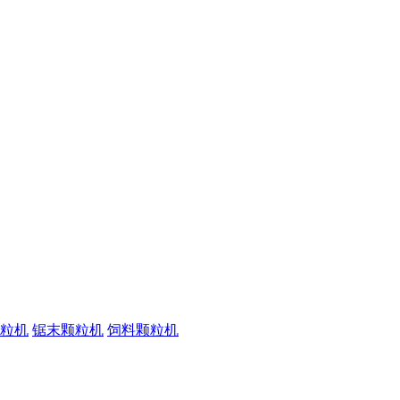
粒机
锯末颗粒机
饲料颗粒机