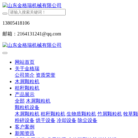
13805418106
邮箱：2164131241@qq.com
网站首页
关于金格瑞
公司简介
资质荣誉
木屑颗粒机
秸秆颗粒机
产品展示
全部
木屑颗粒机
颗粒机设备
木屑颗粒机
秸秆颗粒机
生物质颗粒机
竹屑颗粒机
牧草颗
粉碎设备
烘干设备
冷却设备
除尘设备
客户案例
新闻资讯