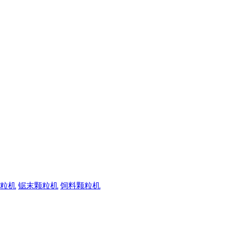
粒机
锯末颗粒机
饲料颗粒机