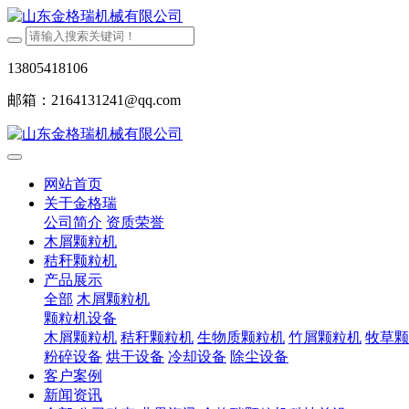
13805418106
邮箱：2164131241@qq.com
网站首页
关于金格瑞
公司简介
资质荣誉
木屑颗粒机
秸秆颗粒机
产品展示
全部
木屑颗粒机
颗粒机设备
木屑颗粒机
秸秆颗粒机
生物质颗粒机
竹屑颗粒机
牧草颗
粉碎设备
烘干设备
冷却设备
除尘设备
客户案例
新闻资讯