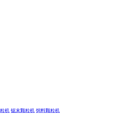
粒机
锯末颗粒机
饲料颗粒机