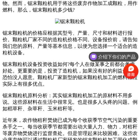
物。然而，锯末颗粒机用于将这些废弃作物加工成颗粒，用作
燃料。那么，锯末颗粒机多少钱?
锯末颗粒机的价格应根据其型号、产量、尺寸和材料进行报
价。颗粒机厂家不同的造粒机价格不同。设备报价前，请告知
我们您的原料、产量等基本信息，以便为您选择一个适合的造
粒机设备。
介绍下你们的产品
锯末颗粒机设备投资收益如何?每个人在做某事之前都会考虑
好处。更重要的是，投资了造粒机，如果没有好的利益分析，
恐怕没人愿意。颗粒机厂家新型的锯末颗粒机加工的燃料颗粒
实际上有很多优点。
锯末颗粒机原料分析：其实锯末颗粒机加工的原材料不用多
说。这些原材料在生活中很常见。也是很多人头疼的问题。例
如稻草秆、杂草秆、玉米秸秆等。
近年来，农作物秸秆焚烧已成为每个收获季节空气污染的重要
杀手之一。每当收获季节都需要出动大量人力、物力，对秸秆
等废弃物焚烧进行监督查处。但是管理起来比较困难。这些农
业废弃物可以通过颗粒机厂家研发的锯末颗粒机加工固化成颗