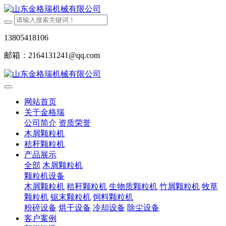
13805418106
邮箱：2164131241@qq.com
网站首页
关于金格瑞
公司简介
资质荣誉
木屑颗粒机
秸秆颗粒机
产品展示
全部
木屑颗粒机
颗粒机设备
木屑颗粒机
秸秆颗粒机
生物质颗粒机
竹屑颗粒机
牧草
颗粒机
锯末颗粒机
饲料颗粒机
粉碎设备
烘干设备
冷却设备
除尘设备
客户案例