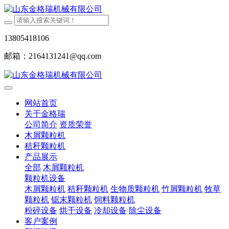
13805418106
邮箱：2164131241@qq.com
网站首页
关于金格瑞
公司简介
资质荣誉
木屑颗粒机
秸秆颗粒机
产品展示
全部
木屑颗粒机
颗粒机设备
木屑颗粒机
秸秆颗粒机
生物质颗粒机
竹屑颗粒机
牧草
颗粒机
锯末颗粒机
饲料颗粒机
粉碎设备
烘干设备
冷却设备
除尘设备
客户案例