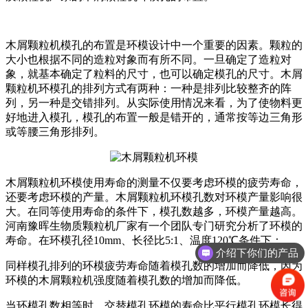
木屑颗粒机模孔的布置是环模设计中一个重要的因素。颗粒的
大小也根据不同的造粒对象而有所不同。一旦确定了造粒对
象，就基本确定了粒料的尺寸，也可以确定模孔的尺寸。木屑
颗粒机环模孔的排列方式有两种：一种是排列比较整齐的阵
列，另一种是交错排列。从实际使用情况来看，为了使物料更
好地进入模孔，模孔的布置一般是错开的，通常按等边三角形
或等腰三角形排列。
木屑颗粒机环模使用寿命的测量不仅要考虑环模的疲劳寿命，
还要考虑环模的产量。木屑颗粒机环模孔数对环模产量影响很
大。在同等使用寿命的条件下，模孔数越多，环模产量越高。
河南豫晖生物质颗粒机厂家有一个团队专门研究分析了环模的
寿命。在环模孔径10mm、长径比5:1、温度120℃条件下：
介绍下你们的产品
同样模孔排列的环模疲劳寿命随着模孔数的增加而降低，因为
环模的木屑颗粒机强度随着模孔数的增加而降低。
当环模孔数相等时，交替模孔环模的寿命比平行模孔环模长得