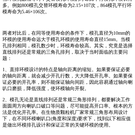
多。例如800模孔交替环模寿命为2.15×107次，864模孔平行环
模寿命为5.46×106次。
两者对比后，在同等使用寿命的条件下，模孔直径为10mm的
环模的使用寿命远大于模孔环模的使用寿命直径15mm。当模
孔排列相同，模孔数少时，环模寿命较高。其实，究竟是选择
直线排列还是常规的三角孔排列，取决于当时面临的主要问
题：
1、直排环模设计的特点是轴向距离的缩短。如果要保证必要
的轴向距离，就会减少开孔行数，大大降低开孔率。如果要保
证必要的开孔率，则不能保证轴向间距，因此容易通过轴向喇
叭口磨损，降低强度，使环模轴向开裂。
2、模孔无论是直线排列还是常规三角形排列，都要解决工作
面圆周方向喇叭口破口等问题，尽可能提高开口率。根本的方
法是优化开孔率。在生物质颗粒机厂家常规三角形布局设计
下，在不同环模喇叭口(角度和深度)要求下，找到以下相应值
是做出环模排孔设计和保证正常的关键环模的使用。