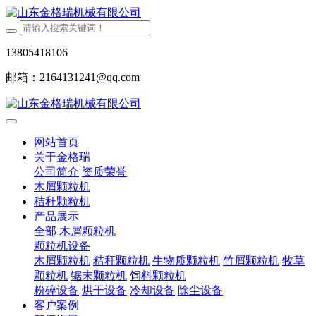
13805418106
邮箱：2164131241@qq.com
网站首页
关于金格瑞
公司简介
资质荣誉
木屑颗粒机
秸秆颗粒机
产品展示
全部
木屑颗粒机
颗粒机设备
木屑颗粒机
秸秆颗粒机
生物质颗粒机
竹屑颗粒机
牧草
颗粒机
锯末颗粒机
饲料颗粒机
粉碎设备
烘干设备
冷却设备
除尘设备
客户案例