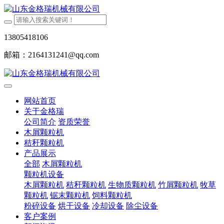
13805418106
邮箱：2164131241@qq.com
网站首页
关于金格瑞
公司简介
资质荣誉
木屑颗粒机
秸秆颗粒机
产品展示
全部
木屑颗粒机
颗粒机设备
木屑颗粒机
秸秆颗粒机
生物质颗粒机
竹屑颗粒机
牧草
颗粒机
锯末颗粒机
饲料颗粒机
粉碎设备
烘干设备
冷却设备
除尘设备
客户案例