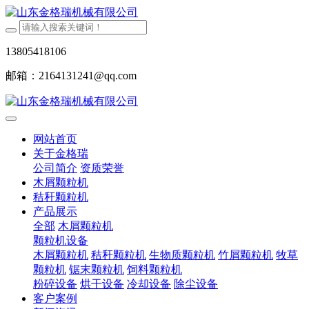
13805418106
邮箱：2164131241@qq.com
网站首页
关于金格瑞
公司简介
资质荣誉
木屑颗粒机
秸秆颗粒机
产品展示
全部
木屑颗粒机
颗粒机设备
木屑颗粒机
秸秆颗粒机
生物质颗粒机
竹屑颗粒机
牧草
颗粒机
锯末颗粒机
饲料颗粒机
粉碎设备
烘干设备
冷却设备
除尘设备
客户案例