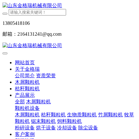
13805418106
邮箱：2164131241@qq.com
网站首页
关于金格瑞
公司简介
资质荣誉
木屑颗粒机
秸秆颗粒机
产品展示
全部
木屑颗粒机
颗粒机设备
木屑颗粒机
秸秆颗粒机
生物质颗粒机
竹屑颗粒机
牧草
颗粒机
锯末颗粒机
饲料颗粒机
粉碎设备
烘干设备
冷却设备
除尘设备
客户案例