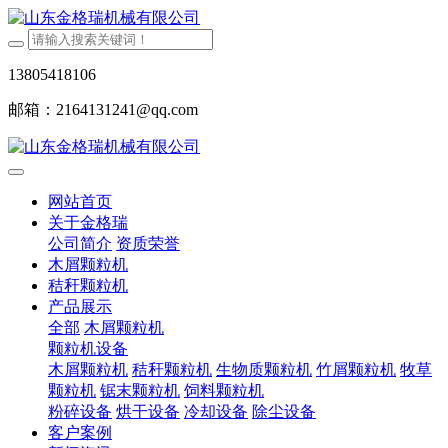
13805418106
邮箱：2164131241@qq.com
网站首页
关于金格瑞
公司简介
资质荣誉
木屑颗粒机
秸秆颗粒机
产品展示
全部
木屑颗粒机
颗粒机设备
木屑颗粒机
秸秆颗粒机
生物质颗粒机
竹屑颗粒机
牧草
颗粒机
锯末颗粒机
饲料颗粒机
粉碎设备
烘干设备
冷却设备
除尘设备
客户案例