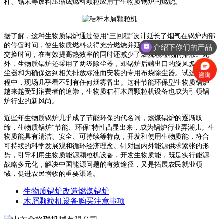
秆、锯末等废料压缩成燃料颗粒应用于生物质锅炉的燃烧。
据了解，这种生物质锅炉通过使用“三回程”设计延长了烟气在锅炉内部
的停留时间，使生物质燃料获得充分燃烧并延长了烟气与水体的循环
介绍下你们的产品
交换时间，在有效提高热效率的同时还减少了燃烧颗粒物的排放。此
外，生物质锅炉还采用了两级除尘器，即锅炉后端出口的旋风多管除
尘器和为确保达到相关排放标准而安装的专用布袋除尘器。试运行过
程中，现场几乎看不到有任何烟雾冒出。这种节能环保型生物质锅炉
越来越受到消费者的追崇，生物质秸秆木屑颗粒机设备也成为引领锅
炉行业的新风尚。
近些年生物质锅炉几乎成了节能环保的代名词，燃煤锅炉的逐渐取
缔，生物质锅炉“节能、环保”特性凸显出来，成为锅炉行业弄潮儿。生
物质能具有清洁、安全、可持续等特点，开发和使用生物质能，符合
可持续的科学发展观和循环经济理念。针对国内外能源供求紧张的形
势，引导利用生物质能源颗粒机设备，开发生物质能，既是实行能源
战略多元化，解决中国能源问题的有效途径，又是拓展农民就业领
域，促进农民增收的重要渠道。
生物质锅炉改造燃煤锅炉
木屑颗粒机设备购买注意事项