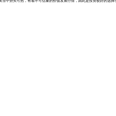
展当中势头可热，有着不可估量的价值发展行情，因此是投资较好的选择