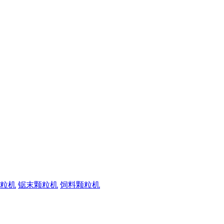
粒机
锯末颗粒机
饲料颗粒机