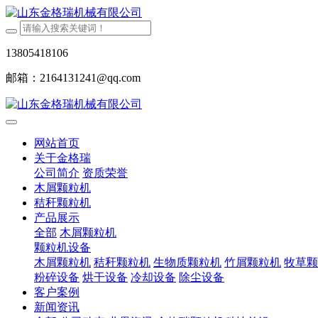
13805418106
邮箱：2164131241@qq.com
网站首页
关于金格瑞
公司简介
资质荣誉
木屑颗粒机
秸秆颗粒机
产品展示
全部
木屑颗粒机
颗粒机设备
木屑颗粒机
秸秆颗粒机
生物质颗粒机
竹屑颗粒机
牧草颗
粉碎设备
烘干设备
冷却设备
除尘设备
客户案例
新闻资讯