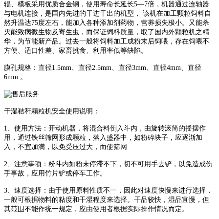
辊、模板采用优质合金钢，使用寿命长延长5—7倍，机器通过连轴器
与电机连接，是国内先进的干进干出的机型， 该机在加工颗粒饲料自
然升温达75度左右，能加入各种添加剂药物，营养损失极小。又能杀
灭能致病微生物及寄生虫，而保证饲料质量，取了国内外颗粒机之精
华，为节能新产品。过去一般将饲料加工成粉末后饲喂，存在饲喂不
方便、适口性差、家畜挑食、利用率低等缺陷。
膜孔规格：直径1.5mm、直径2.5mm、直径3mm、直径4mm、直径
6mm 。
干湿秸秆颗粒机安全使用说明：
1、使用方法：开动机器，将混合料倒入斗内，由旋转滚筒的摇摆作
用，通过铁丝筛网形成颗粒，落入盛器中，如粉碎块子，应逐渐加
入，不宜加满，以免受压过大，而使筛网
2、注意事项：粉斗内如粉末停滞不下，切不可用手去铲，以免造成伤
手事故，应用竹片铲或停车工作。
3、速度选择：由于使用原料性质不一，因此对速度快慢来进行选择，
一般可根据物料的粘度和干湿程度来选择。干品较快，湿品宜慢，但
其范围不能作统一规定，应由使用者根据实际操作情况而定。