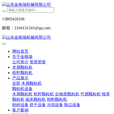
13805418106
邮箱：2164131241@qq.com
网站首页
关于金格瑞
公司简介
资质荣誉
木屑颗粒机
秸秆颗粒机
产品展示
全部
木屑颗粒机
颗粒机设备
木屑颗粒机
秸秆颗粒机
生物质颗粒机
竹屑颗粒机
牧草
颗粒机
锯末颗粒机
饲料颗粒机
粉碎设备
烘干设备
冷却设备
除尘设备
客户案例