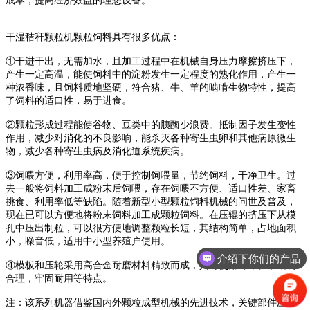
成本，提高经济效益的理想设备。
干湿秸秆颗粒机颗粒饲料具有很多优点：
①干进干出，无需加水，且加工过程中在机械自身压力摩擦挤压下，
产生一定高温，能使饲料中的淀粉发生一定程度的熟化作用，产生一
种浓香味，且饲料质地坚硬，符合猪、牛、羊的啮啃生物特性，提高
了饲料的适口性，易于进食。
②颗粒形成过程能使谷物、豆类中的胰酶少浪费。抵制因子发生变性
作用，减少对消化的不良影响，能杀灭各种寄生虫卵和其他病原微生
物，减少各种寄生虫病及消化道系统疾病。
③饲喂方便，利用率高，便于控制饲喂量，节约饲料，干净卫生。过
去一般将饲料加工成粉末后饲喂，存在饲喂不方便、适口性差、家畜
挑食、利用率低等缺陷。随着新型小型颗粒饲料机械的问世及普及，
现在已可以方便地将粉末饲料加工成颗粒饲料。在压辊的挤压下从模
孔中压出制粒，可以很方便地调整颗粒长短，其结构简单，占地面积
小，噪音低，适用中小型养殖户使用。
介绍下你们的产品
④模板和压轮采用高合金耐磨材料精致而成，具有使用寿命长，结构
合理，牢固耐用等特点。
注：该系列机器借鉴国内外颗粒成型机械的先进技术，关键部件压