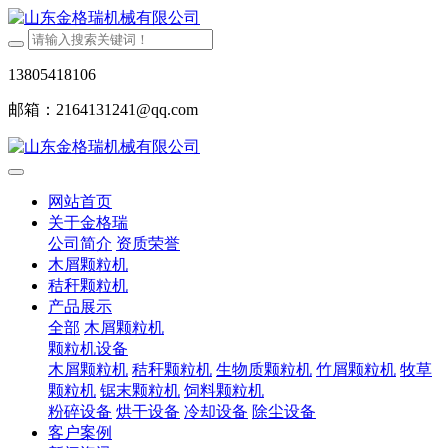
13805418106
邮箱：2164131241@qq.com
网站首页
关于金格瑞
公司简介
资质荣誉
木屑颗粒机
秸秆颗粒机
产品展示
全部
木屑颗粒机
颗粒机设备
木屑颗粒机
秸秆颗粒机
生物质颗粒机
竹屑颗粒机
牧草
颗粒机
锯末颗粒机
饲料颗粒机
粉碎设备
烘干设备
冷却设备
除尘设备
客户案例