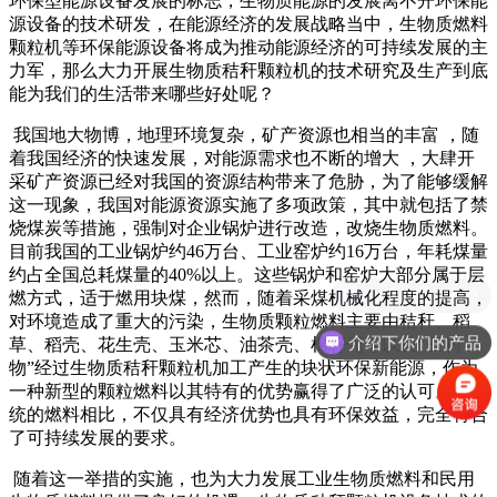
环保型能源设备发展的标志，生物质能源的发展离不开环保能
源设备的技术研发，在能源经济的发展战略当中，生物质燃料
颗粒机等环保能源设备将成为推动能源经济的可持续发展的主
力军，那么大力开展生物质秸秆颗粒机的技术研究及生产到底
能为我们的生活带来哪些好处呢？
我国地大物博，地理环境复杂，矿产资源也相当的丰富 ，随
着我国经济的快速发展，对能源需求也不断的增大 ，大肆开
采矿产资源已经对我国的资源结构带来了危胁，为了能够缓解
这一现象，我国对能源资源实施了多项政策，其中就包括了禁
烧煤炭等措施，强制对企业锅炉进行改造，改烧生物质燃料。
目前我国的工业锅炉约46万台、工业窑炉约16万台，年耗煤量
约占全国总耗煤量的40%以上。这些锅炉和窑炉大部分属于层
有优惠活动么？
燃方式，适于燃用块煤，然而，随着采煤机械化程度的提高，
对环境造成了重大的污染，生物质颗粒燃料主要由秸秆、稻
介绍下你们的产品
草、稻壳、花生壳、玉米芯、油茶壳、棉籽壳等以及“三剩
物”经过生物质秸秆颗粒机加工产生的块状环保新能源，作为
一种新型的颗粒燃料以其特有的优势赢得了广泛的认可。与传
统的燃料相比，不仅具有经济优势也具有环保效益，完全符合
了可持续发展的要求。
随着这一举措的实施，也为大力发展工业生物质燃料和民用