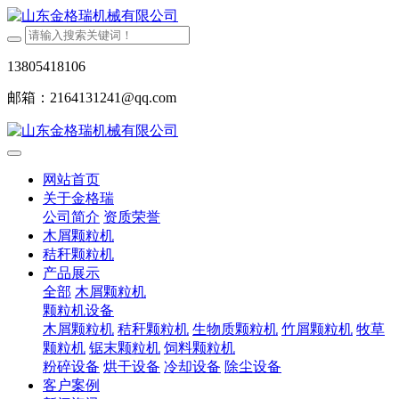
13805418106
邮箱：2164131241@qq.com
网站首页
关于金格瑞
公司简介
资质荣誉
木屑颗粒机
秸秆颗粒机
产品展示
全部
木屑颗粒机
颗粒机设备
木屑颗粒机
秸秆颗粒机
生物质颗粒机
竹屑颗粒机
牧草
颗粒机
锯末颗粒机
饲料颗粒机
粉碎设备
烘干设备
冷却设备
除尘设备
客户案例