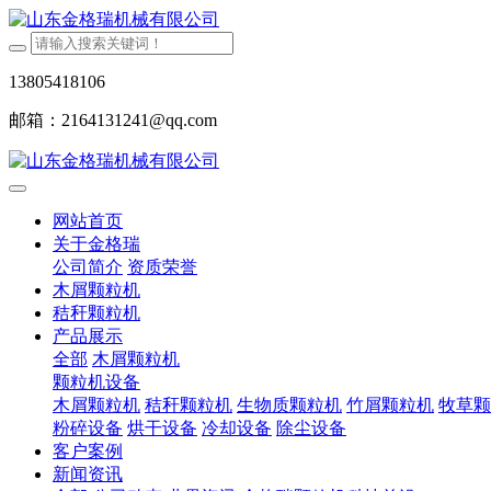
13805418106
邮箱：2164131241@qq.com
网站首页
关于金格瑞
公司简介
资质荣誉
木屑颗粒机
秸秆颗粒机
产品展示
全部
木屑颗粒机
颗粒机设备
木屑颗粒机
秸秆颗粒机
生物质颗粒机
竹屑颗粒机
牧草颗
粉碎设备
烘干设备
冷却设备
除尘设备
客户案例
新闻资讯