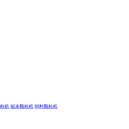
粒机
锯末颗粒机
饲料颗粒机